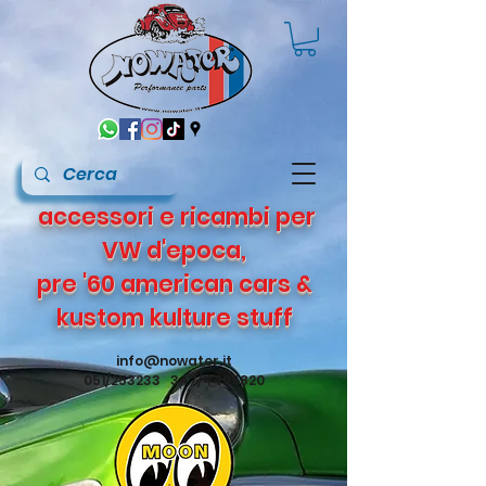
accessori e ricambi per
VW d'epoca,
pre '60 american cars &
kustom kulture stuff
info@nowater.it
051/253233 347/4495820