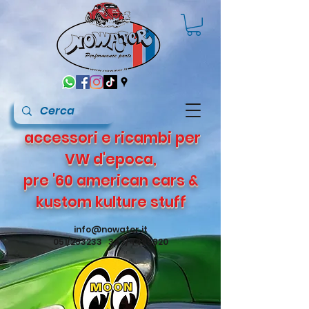
accessori e ricambi per
VW d'epoca,
pre '60 american cars &
kustom kulture stuff
info@nowater.it
051/253233 347/4495820