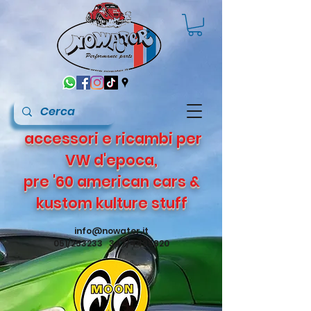
accessori e ricambi per
VW d'epoca,
pre '60 american cars &
kustom kulture stuff
info@nowater.it
051/253233 347/4495820