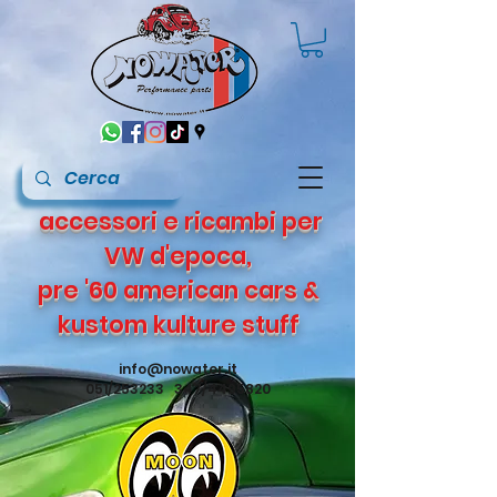
accessori e ricambi per
VW d'epoca,
pre '60 american cars &
kustom kulture stuff
info@nowater.it
051/253233 347/4495820