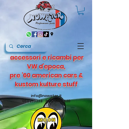
accessori e ricambi per
VW d'epoca,
pre '60 american cars &
kustom kulture stuff
info@nowater.it
051/253233 347/4495820