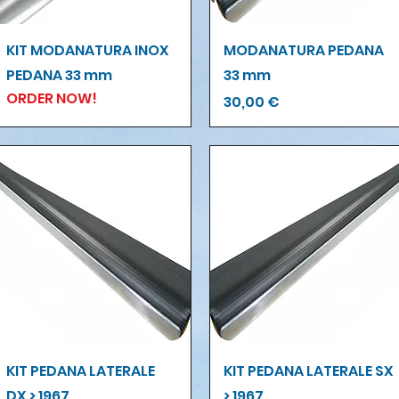
Vista rapida
Vista rapida
KIT MODANATURA INOX
MODANATURA PEDANA
PEDANA 33 mm
33 mm
ORDER NOW!
Prezzo
30,00 €
Vista rapida
Vista rapida
KIT PEDANA LATERALE
KIT PEDANA LATERALE SX
DX > 1967
> 1967