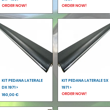
ORDER NOW!
ORDER NOW!
Vista rapida
Vista rapida
KIT PEDANA LATERALE
KIT PEDANA LATERALE SX
DX 1971 >
1971 >
ORDER NOW!
Prezzo
160,00 €