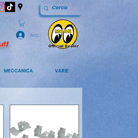
Accedi
uff
MECCANICA
VARIE