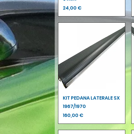
Prezzo
24,00 €
Vista rapida
KIT PEDANA LATERALE SX
1967/1970
Prezzo
160,00 €