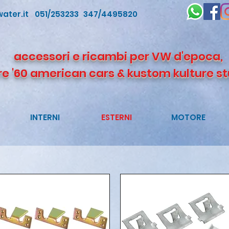
ater.it
051/253233 347/4495820
accessori e ricambi per VW d'epoca,
re '60 american cars & kustom kulture st
INTERNI
ESTERNI
MOTORE