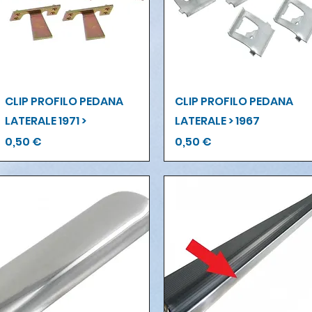
Vista rapida
Vista rapida
CLIP PROFILO PEDANA
CLIP PROFILO PEDANA
LATERALE 1971 >
LATERALE > 1967
Prezzo
Prezzo
0,50 €
0,50 €