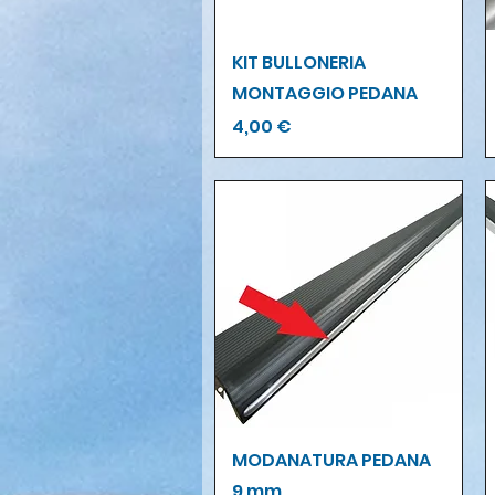
Vista rapida
KIT BULLONERIA
MONTAGGIO PEDANA
Prezzo
4,00 €
Vista rapida
MODANATURA PEDANA
9 mm