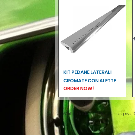
Vista rapida
KIT PEDANE LATERALI
CROMATE CON ALETTE
ORDER NOW!
No Water di Michele Volpones p.iva 