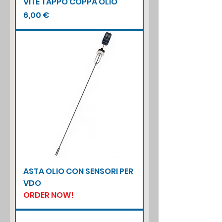
VITE TAPPO COPPA OLIO
Prezzo
6,00 €
ASTA OLIO CON SENSORI PER
VDO
ORDER NOW!