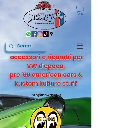
accessori e ricambi per
VW d'epoca,
pre '60 american cars &
kustom kulture stuff
info@nowater.it
051/253233 347/4495820