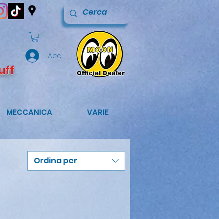
Accedi
uff
MECCANICA
VARIE
Ordina per