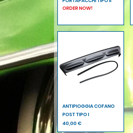
PORTAPACCHI TIPO II
ORDER NOW!
Vista rapida
ANTIPIOGGIA COFANO
POST TIPO I
Prezzo
40,00 €