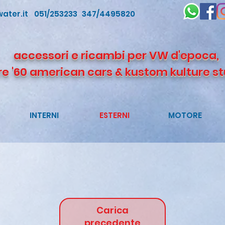
ater.it
051/253233 347/4495820
accessori e ricambi per VW d'epoca,
re '60 american cars & kustom kulture st
INTERNI
ESTERNI
MOTORE
Carica
precedente