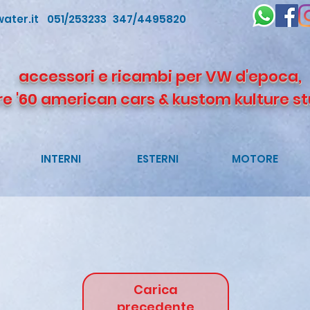
ater.it
051/253233 347/4495820
accessori e ricambi per VW d'epoca,
re '60 american cars & kustom kulture st
INTERNI
ESTERNI
MOTORE
Carica
precedente