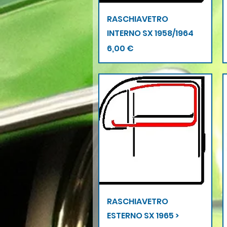
Vista rapida
RASCHIAVETRO
INTERNO SX 1958/1964
Prezzo
6,00 €
Vista rapida
RASCHIAVETRO
ESTERNO SX 1965 >