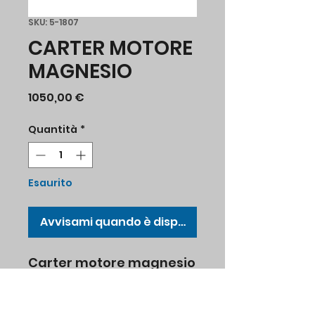
SKU: 5-1807
CARTER MOTORE
MAGNESIO
Prezzo
1050,00 €
Quantità
*
Esaurito
Avvisami quando è disponibile
Carter motore magnesio
made in Brazil
Tipo I 1600 cc std