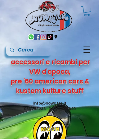
accessori e ricambi per
VW d'epoca,
pre '60 american cars &
kustom kulture stuff
info@nowater.it
051/253233 347/4495820