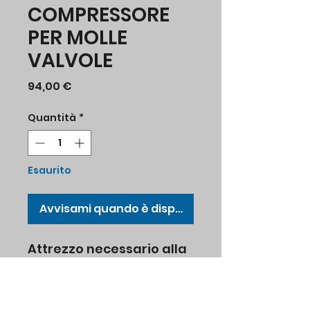
COMPRESSORE
PER MOLLE
VALVOLE
Prezzo
94,00 €
Quantità
*
Esaurito
Avvisami quando è disponibile
Attrezzo necessario alla
compressione delle
molle valvola per
montaggio piattelli e