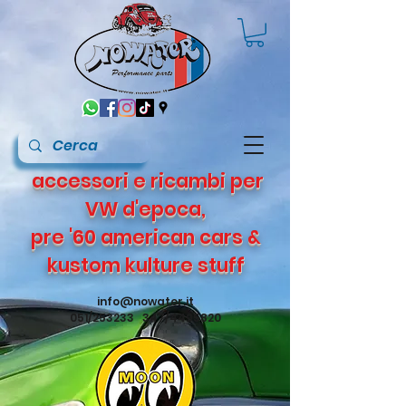
accessori e ricambi per
VW d'epoca,
pre '60 american cars &
kustom kulture stuff
info@nowater.it
051/253233 347/4495820