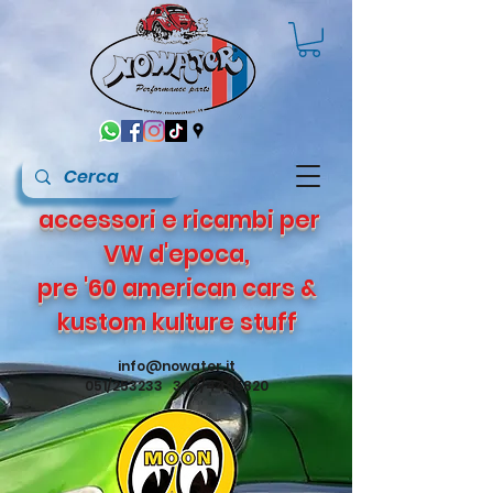
accessori e ricambi per
VW d'epoca,
pre '60 american cars &
kustom kulture stuff
info@nowater.it
051/253233 347/4495820