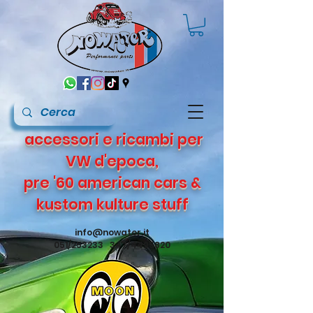
accessori e ricambi per
VW d'epoca,
pre '60 american cars &
kustom kulture stuff
info@nowater.it
051/253233 347/4495820