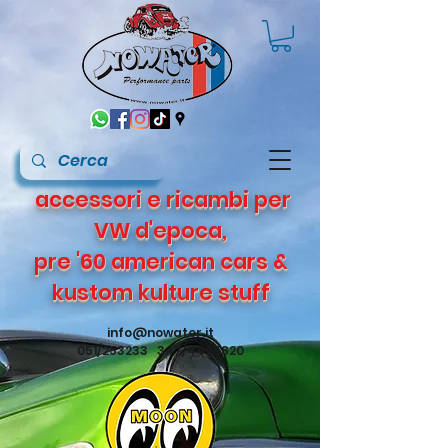
accessori e ricambi per
VW d'epoca,
pre '60 american cars &
kustom kulture stuff
info@nowater.it
051/253233 347/4495820