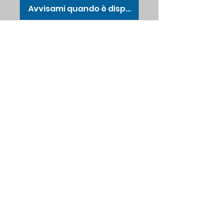
Avvisami quando è disponibile
Coperta originale
messicana, misura 163
cm x 213 cm BLACK-HOT
PINK
No Water di Michele Volpones p.iva
01846101200
Modulo di iscrizione
Invia