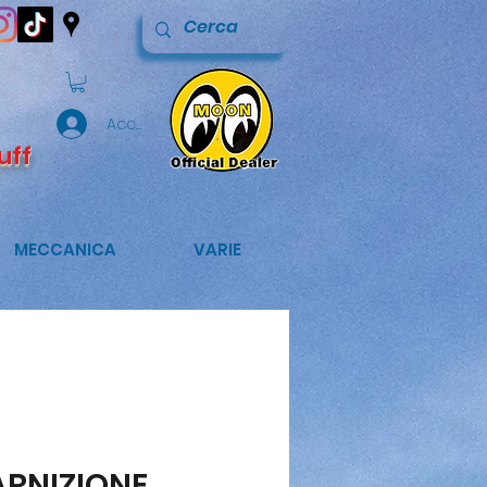
Accedi
uff
MECCANICA
VARIE
RNIZIONE