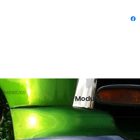
01846101200
Modulo di iscrizio