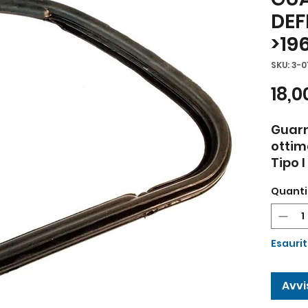
DEF
>19
SKU: 3-
18,0
Guarn
ottim
Tipo I
al 8.1
Quanti
Esauri
Avvi