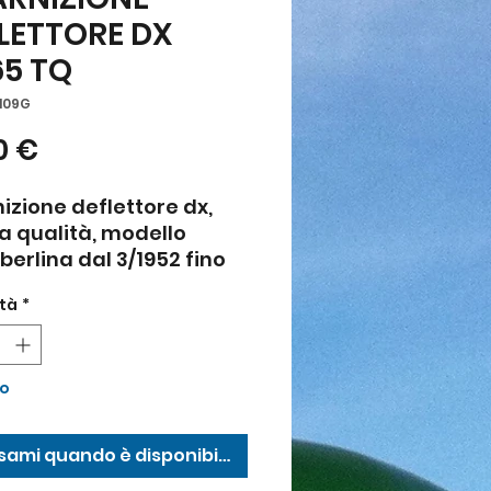
LETTORE DX
65 TQ
0109G
Prezzo
0 €
izione deflettore dx,
a qualità, modello
 berlina dal 3/1952 fino
964
tà
*
to
sami quando è disponibile