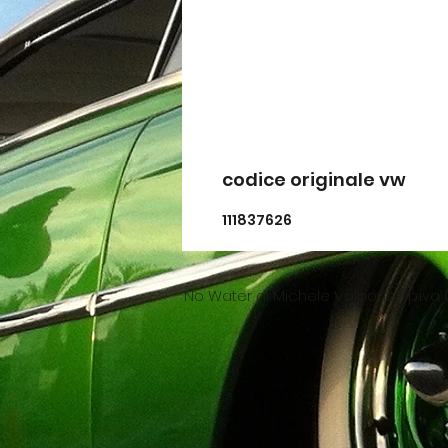
codice originale vw
111837626
No Water di Michele Volpones p.iva 