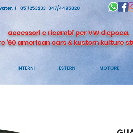
ater.it
051/253233 347/4495820
accessori e ricambi per VW d'epoca,
re '60 american cars & kustom kulture st
INTERNI
ESTERNI
MOTORE
GUA