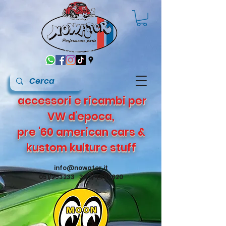
accessori e ricambi per
VW d'epoca,
pre '60 american cars &
kustom kulture stuff
info@nowater.it
051/253233 347/4495820