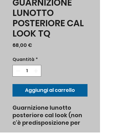
GUARNIZIONE
LUNOTTO
POSTERIORE CAL
LOOK TQ
Prezzo
68,00 €
Quantità
*
Aggiungi al carrello
Guarnizione lunotto
posteriore cal look (non
c'è predisposizione per
modanatura vetro)
Tipo I Cabriolet dal 8.1974