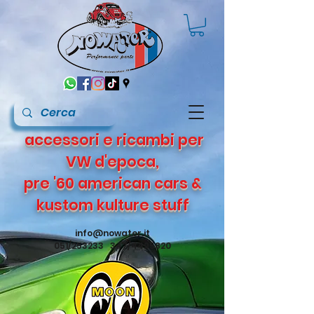
accessori e ricambi per
VW d'epoca,
pre '60 american cars &
kustom kulture stuff
info@nowater.it
051/253233 347/4495820