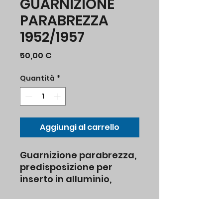
GUARNIZIONE
PARABREZZA
1952/1957
Prezzo
50,00 €
Quantità
*
Aggiungi al carrello
Guarnizione parabrezza,
predisposizione per
inserto in alluminio,
modello
Tipo I berlina dal
codice originale vw
4.1953 fino al 7.1957