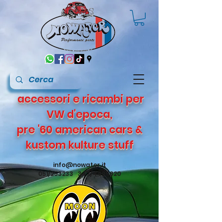
accessori e ricambi per
VW d'epoca,
pre '60 american cars &
kustom kulture stuff
info@nowater.it
051/253233 347/4495820