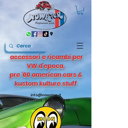
accessori e ricambi per
VW d'epoca,
pre '60 american cars &
kustom kulture stuff
info@nowater.it
051/253233 347/4495820