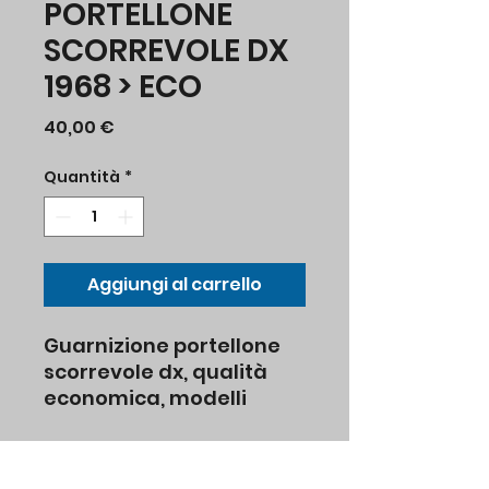
PORTELLONE
SCORREVOLE DX
1968 > ECO
Prezzo
40,00 €
Quantità
*
Aggiungi al carrello
Guarnizione portellone
scorrevole dx, qualità
economica, modelli
Tipo II dal 8.1967 fino al
7.1979
codice originale vw