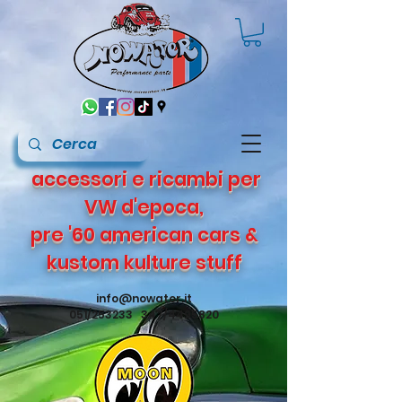
accessori e ricambi per
VW d'epoca,
pre '60 american cars &
kustom kulture stuff
info@nowater.it
051/253233 347/4495820