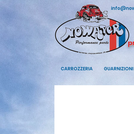
info@now
p
CARROZZERIA
GUARNIZIONI