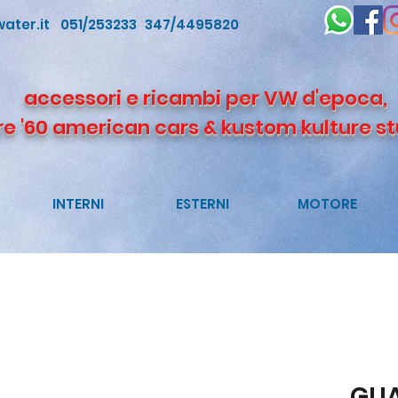
ater.it
051/253233 347/4495820
accessori e ricambi per VW d'epoca,
re '60 american cars & kustom kulture st
INTERNI
ESTERNI
MOTORE
GUA