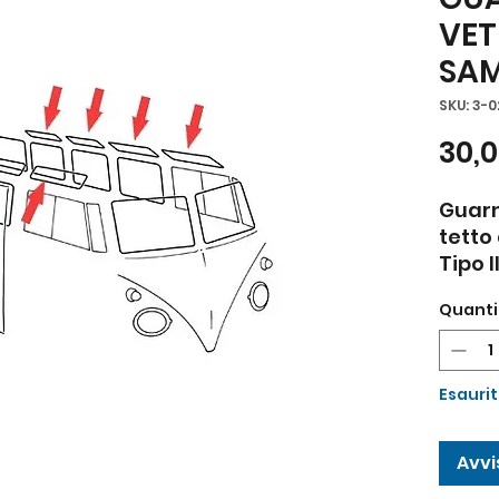
VET
SAM
SKU: 3-
30,
Guarn
tetto 
Tipo I
Quanti
Esauri
Avvi