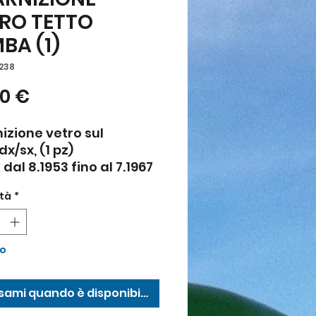
RO TETTO
BA (1)
0238
Prezzo
00 €
izione vetro sul
dx/sx, (1 pz)
I dal 8.1953 fino al 7.1967
tà
*
to
sami quando è disponibile