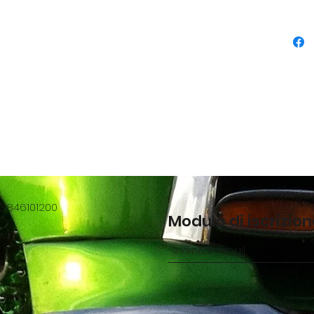
01846101200
Modulo di iscrizio