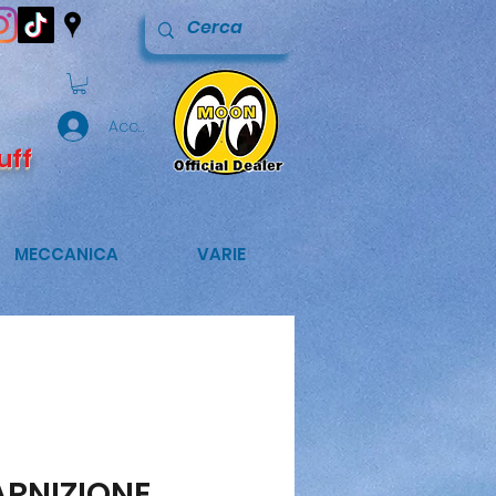
Accedi
uff
MECCANICA
VARIE
RNIZIONE