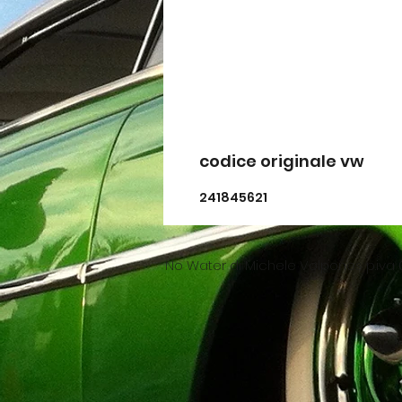
codice originale vw
241845621
No Water di Michele Volpones p.iva 