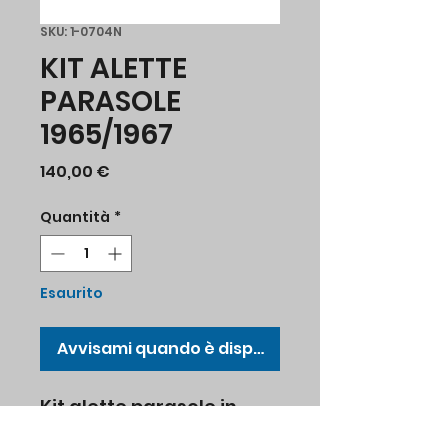
SKU: 1-0704N
KIT ALETTE
PARASOLE
1965/1967
Prezzo
140,00 €
Quantità
*
Esaurito
Avvisami quando è disponibile
Kit alette parasole in
vinile nero