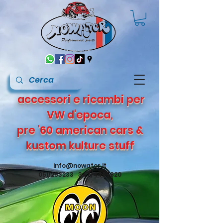
accessori e ricambi per
VW d'epoca,
pre '60 american cars &
kustom kulture stuff
info@nowater.it
051/253233 347/4495820