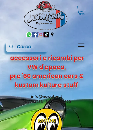
accessori e ricambi per
VW d'epoca,
pre '60 american cars &
kustom kulture stuff
info@nowater.it
051/253233 347/4495820