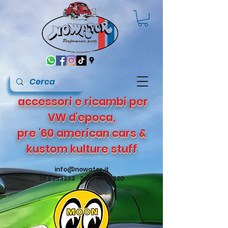
accessori e ricambi per
VW d'epoca,
pre '60 american cars &
kustom kulture stuff
info@nowater.it
051/253233 347/4495820