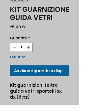
SKU: 3-0241
KIT GUARNIZIONE
GUIDA VETRI
Prezzo
25,00 €
Quantità
*
Esaurito
Avvisami quando è disponibile
Kit guarnizioni feltro
guida vetri sportelli sx +
dx (6 pz)
Tipo II dal 8.1953 fino al
7.1967