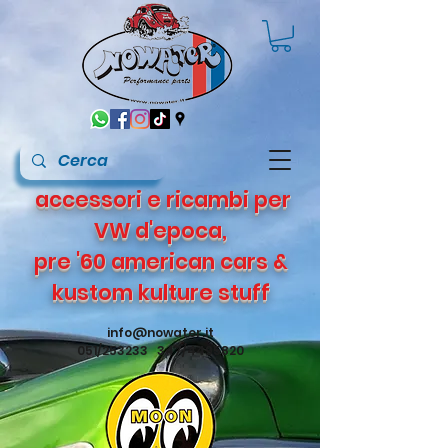
accessori e ricambi per
VW d'epoca,
pre '60 american cars &
kustom kulture stuff
info@nowater.it
051/253233 347/4495820