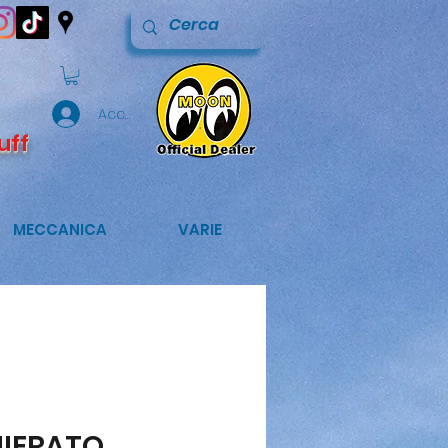
Accedi
uff
MECCANICA
VARIE
IERATO