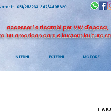
ater.it
051/253233 347/4495820
accessori e ricambi per VW d'epoca,
re '60 american cars & kustom kulture st
INTERNI
ESTERNI
MOTORE
LAM