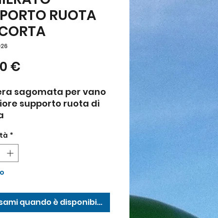
PORTO RUOTA
SCORTA
026
Prezzo
00 €
era sagomata per vano
iore supporto ruota di
a
 1200, 1300 e 1500
tà
*
to
sami quando è disponibile