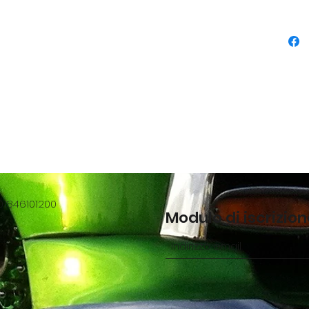
01846101200
Modulo di iscrizio