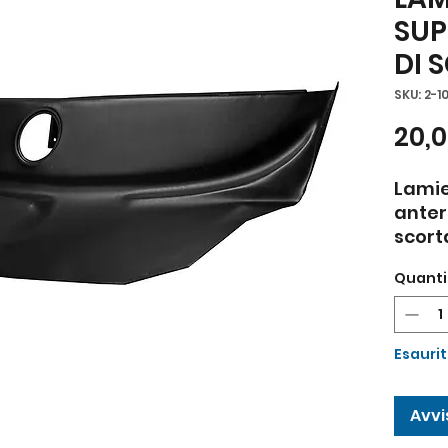
SUP
DI 
SKU: 2-1
20,
Lami
anter
scort
Tipo I
Quanti
Esauri
Avvi