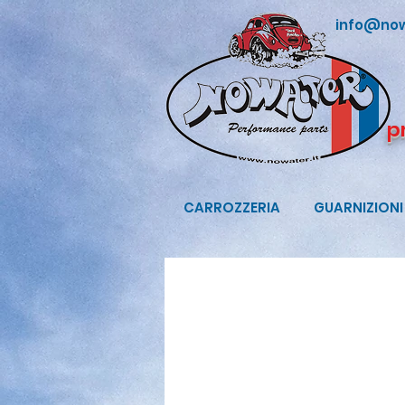
info@now
p
CARROZZERIA
GUARNIZIONI