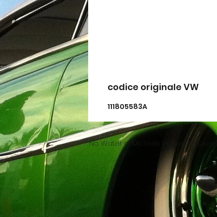
codice originale VW
111805583A
No Water di Michele Volpones p.iva 