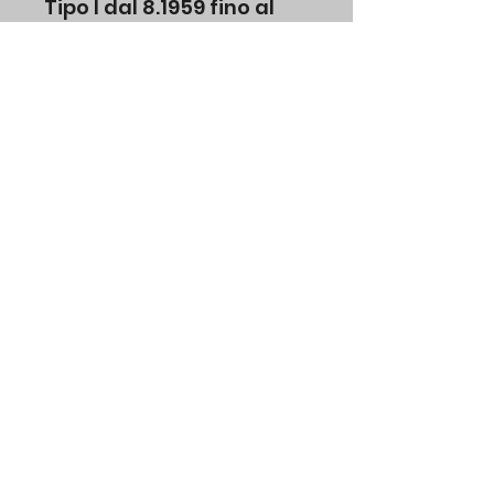
Tipo I dal 8.1959 fino al
7.1965
codice originale vw
113837206C
No Water di Michele Volpones p.iva
01846101200
Modulo di iscrizione
Invia