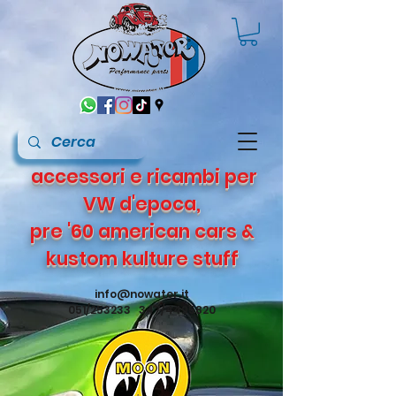
accessori e ricambi per
VW d'epoca,
pre '60 american cars &
kustom kulture stuff
info@nowater.it
051/253233 347/4495820