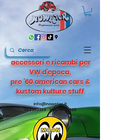
accessori e ricambi per
VW d'epoca,
pre '60 american cars &
kustom kulture stuff
info@nowater.it
051/253233 347/4495820