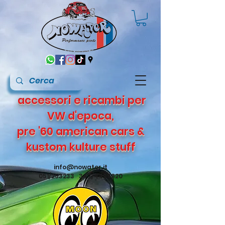
accessori e ricambi per
VW d'epoca,
pre '60 american cars &
kustom kulture stuff
info@nowater.it
051/253233 347/4495820