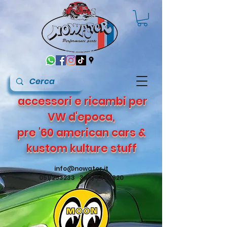
accessori e ricambi per
VW d'epoca,
pre '60 american cars &
kustom kulture stuff
info@nowater.it
051/253233 347/4495820