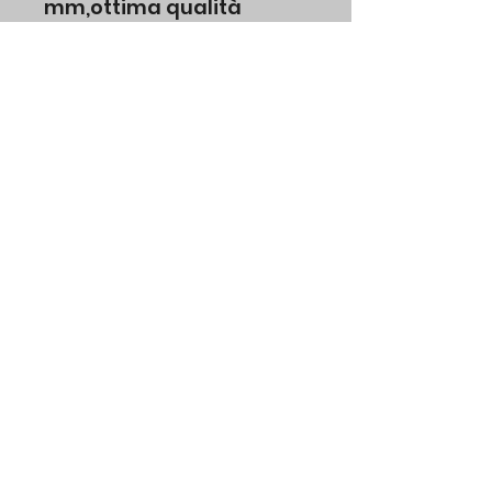
mm,ottima qualità
Tipo I dal 8/1970 fino al
7.1972
codice originale VW
111701061N TQ
No Water di Michele Volpones p.iva
01846101200
Modulo di iscrizione
Invia