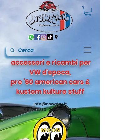
accessori e ricambi per
VW d'epoca,
pre '60 american cars &
kustom kulture stuff
info@nowater.it
051/253233 347/4495820