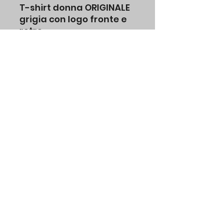
T-shirt donna ORIGINALE
grigia con logo fronte e
retro
SPECIFICHE
colore grigia, manica corta,
100% cotone
No Water di Michele Volpones p.iva
01846101200
Modulo di iscrizione
Invia