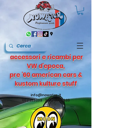
accessori e ricambi per
VW d'epoca,
pre '60 american cars &
kustom kulture stuff
info@nowater.it
051/253233 347/4495820