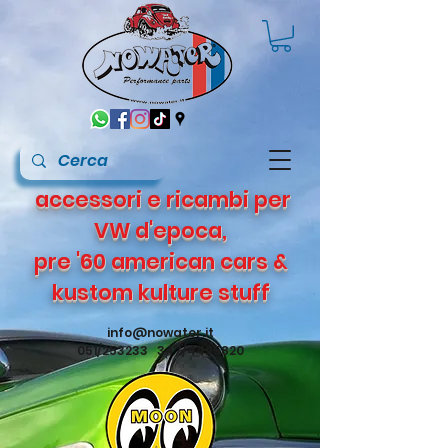
accessori e ricambi per
VW d'epoca,
pre '60 american cars &
kustom kulture stuff
info@nowater.it
051/253233 347/4495820