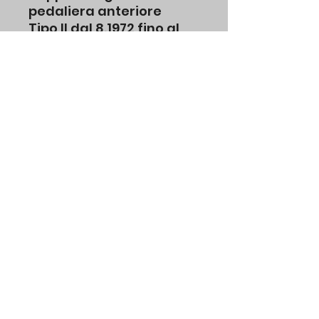
pedaliera anteriore
Tipo II dal 8.1972 fino al
7.1979
codice originale vw
211863711G
No Water di Michele Volpones p.iva
01846101200
Modulo di iscrizione
Invia