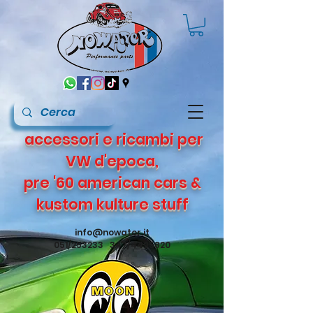
accessori e ricambi per
VW d'epoca,
pre '60 american cars &
kustom kulture stuff
info@nowater.it
051/253233 347/4495820