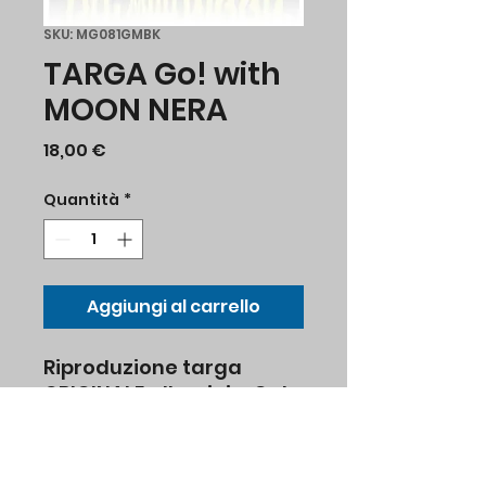
SKU: MG081GMBK
TARGA Go! with
MOON NERA
Prezzo
18,00 €
Quantità
*
Aggiungi al carrello
Riproduzione targa
ORIGINALE alluminio, Go!
with MQQN CALIFORNIA
colore nero