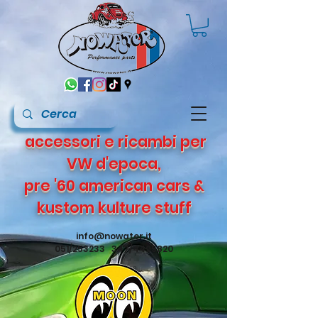
accessori e ricambi per
VW d'epoca,
pre '60 american cars &
kustom kulture stuff
info@nowater.it
051/253233 347/4495820