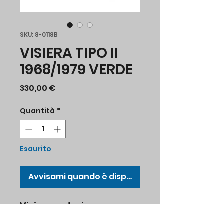
SKU: 8-0118B
VISIERA TIPO II
1968/1979 VERDE
Prezzo
330,00 €
Quantità
*
Esaurito
Avvisami quando è disponibile
Visiera anteriore
plexiglas verde Tipo II,