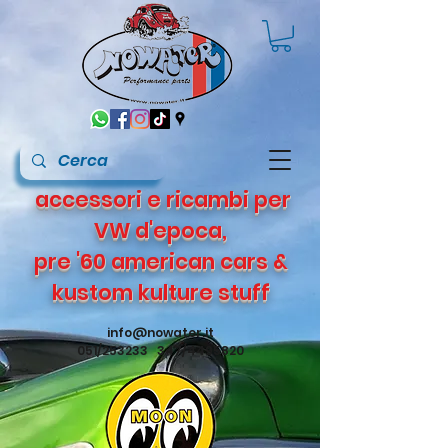
accessori e ricambi per
VW d'epoca,
pre '60 american cars &
kustom kulture stuff
info@nowater.it
051/253233 347/4495820