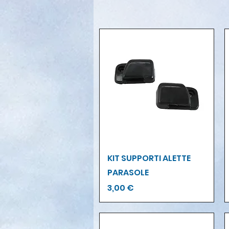
Vista rapida
KIT SUPPORTI ALETTE
PARASOLE
Prezzo
3,00 €