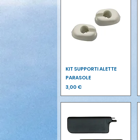
Vista rapida
KIT SUPPORTI ALETTE
PARASOLE
Prezzo
3,00 €