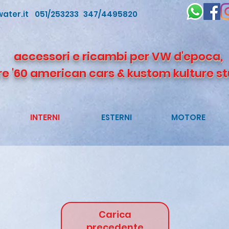
ater.it
051/253233 347/4495820
accessori e ricambi per VW d'epoca,
re '60 american cars & kustom kulture st
INTERNI
ESTERNI
MOTORE
Carica
precedente